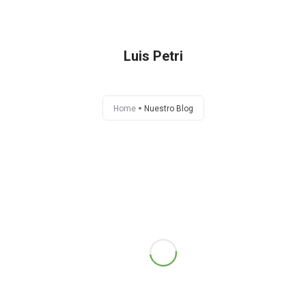
Luis Petri
HOME
IEFI
Home
Nuestro Blog
PROPUESTAS
NOTAS
ACTIVIDADES
EJES TEMÁTICOS
LIBROS
CONTACTO