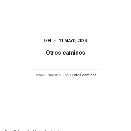
HOME
IEFI
IEFI
11 MAYO, 2024
Otros caminos
PROPUESTAS
NOTAS
Home
Nuestro Blog
Otros caminos
ACTIVIDADES
EJES TEMÁTICOS
LIBROS
CONTACTO