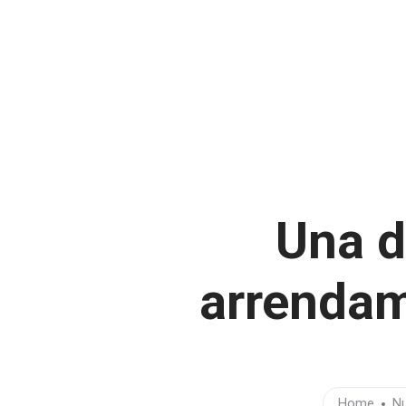
HOME
IEFI
PROPUESTAS
NOTAS
AC
Una d
arrendam
Home
Nu