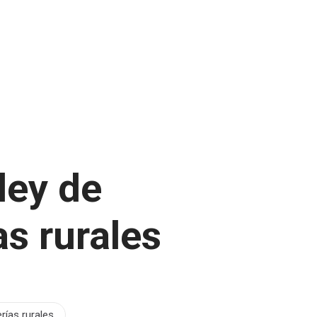
ley de
s rurales
rías rurales