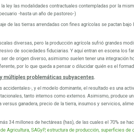
a ley las modalidades contractuales contempladas por la misma
pecuario -hasta un año de pastoreo-)
aje de las tierras arrendadas con fines agrícolas se pactan bajo 
calas diversas, pero la producción agrícola sufrió grandes modif
ogresivo de sociedades fiduciarias. Y aquí entran en escena los
er de origen diverso, asimismo suelen tener una integración hori
ferente, por lo que queda a pensar o dilucidar quién es el formad
y múltiples problemáticas subyacentes
.
os accidentales-, y el modelo dominante, el resultado es una acti
estacionales, tanto internos como externos. Asimismo, produce un 
a versus ganadera, precio de la tierra, insumos y servicios, alim
 más 34 millones de hectáreas (has), de las cuales el 70% se ha
de Agricultura, SAGyP, estructura de producción, superficies de 